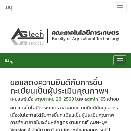
ข้าม
เมนู
Toggle
ไป
navigat
ยัง
เนื้อหา
เมนู
Toggle
navigat
ขอแสดงความยินดีกับการขึ้น
ทะเบียนเป็นผู้ประเมินคุณภาพฯ
เผยเเพร่เมื่อ
พฤษภาคม 28, 2569
โดย
admin
195 เข้าชม
คณะเทคโนโลยีการเกษตร ขอแสดงความยินดีกับบุคลากร
เนื่องในโอกาสได้รับการขึ้นทะเบียนเป็นผู้ประเมินคุณภาพ
การศึกษาภายในระดับหลักสูตร ตามเกณฑ์ AUN-QA
Version 4 สังกัด มหาวิทยาลัยราชภัฏสกลนคร รุ่นที่ 1